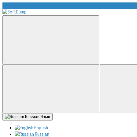
info@softdump.net
Russian
Язык
English
Russian