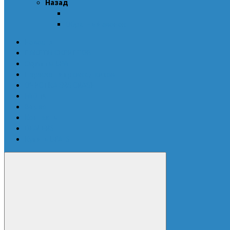
Назад
Обратный звонок
Новости
ПАКЕТЫ СКРИПТОВ
Скрипты UPA
Пересчет и правка дампов
ОЧИСТКА SRS CRASH
FAQ-ru
Видео
Контакты
DEALERS
Купить UPA-S