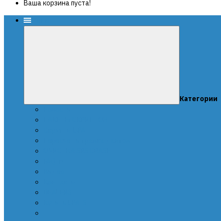
Ваша корзина пуста!
Меню
Категории
Новости
ПАКЕТЫ СКРИПТОВ
Скрипты UPA
Пересчет и правка дампов
ОЧИСТКА SRS CRASH
FAQ-ru
Видео
Контакты
DEALERS
Купить UPA-S