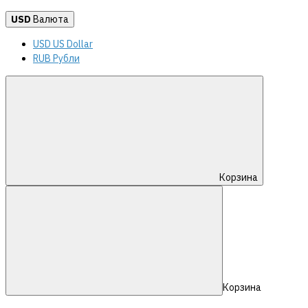
USD
Валюта
USD US Dollar
RUB Рубли
Корзина
Корзина