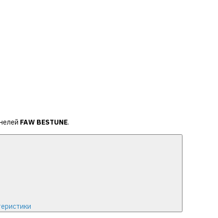
анелей
FAW BESTUNE
.
теристики