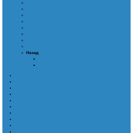
Пересчет и правка дампов
ОЧИСТКА SRS CRASH
FAQ-ru
Видео
Контакты
DEALERS
Купить UPA-S
Назад
Обратный звонок
Новости
ПАКЕТЫ СКРИПТОВ
Скрипты UPA
Пересчет и правка дампов
ОЧИСТКА SRS CRASH
FAQ-ru
Видео
Контакты
DEALERS
Купить UPA-S