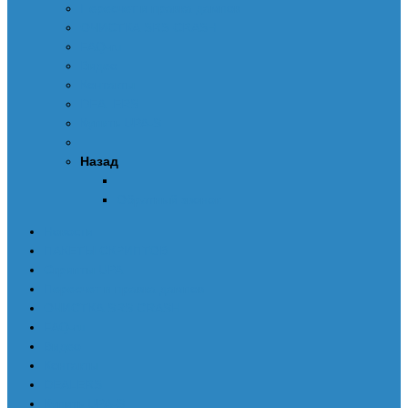
Пересчет и правка дампов
ОЧИСТКА SRS CRASH
FAQ-ru
Видео
Контакты
DEALERS
Купить UPA-S
Назад
Обратный звонок
Новости
ПАКЕТЫ СКРИПТОВ
Скрипты UPA
Пересчет и правка дампов
ОЧИСТКА SRS CRASH
FAQ-ru
Видео
Контакты
DEALERS
Купить UPA-S