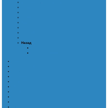
Пересчет и правка дампов
ОЧИСТКА SRS CRASH
FAQ-ru
Видео
Контакты
DEALERS
Купить UPA-S
Назад
Обратный звонок
Новости
ПАКЕТЫ СКРИПТОВ
Скрипты UPA
Пересчет и правка дампов
ОЧИСТКА SRS CRASH
FAQ-ru
Видео
Контакты
DEALERS
Купить UPA-S