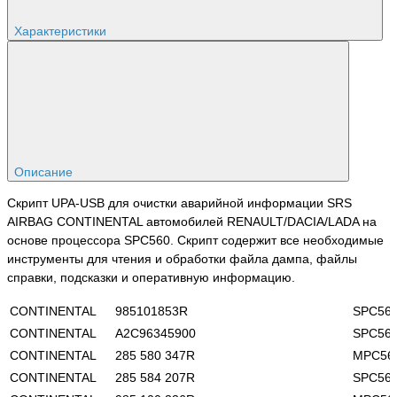
Характеристики
Описание
Скрипт UPA-USB для очистки аварийной информации SRS
AIRBAG CONTINENTAL автомобилей RENAULT/DACIA/LADA на
основе процессора SPC560. Скрипт содержит все необходимые
инструменты для чтения и обработки файла дампа, файлы
справки, подсказки и оперативную информацию.
CONTINENTAL
985101853R
SPC56
CONTINENTAL
A2C96345900
SPC56
CONTINENTAL
285 580 347R
MPC56
CONTINENTAL
285 584 207R
SPC56