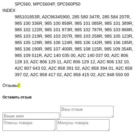
SPC560, MPC5604P, SPC560P50
INDEX
985101853R, A2C96345900, 285 580 347R, 285 584 207R,
985 100 336R, 985 100 858R, 985 101 085R, 985 101 389R,
985 102 122R, 985 101 973R, 985 102 787R, 985 103 868R,
985 103 219R, 985 103 207R, 985 103 258R, 985 105 123R,
985 105 129R, 985 106 124R, 985 106 142R, 985 106 185R,
985 106 190R, 985 107 400R, 985 108 115R, 985 109 354R,
985 109 511R, A2C 140 035 00, A2C 140 037 00, A2C 806
128 10, A2C 806 129 11, A2C 806 129 12, A2C 806 132 10,
A2C 807 643 02, A2C 858 391 02, A2C 858 394 01, A2C 858
397 02, A2C 858 417 02, A2C 858 415 02, A2C 848 550 00
Отзывы
0
Оставить отзыв