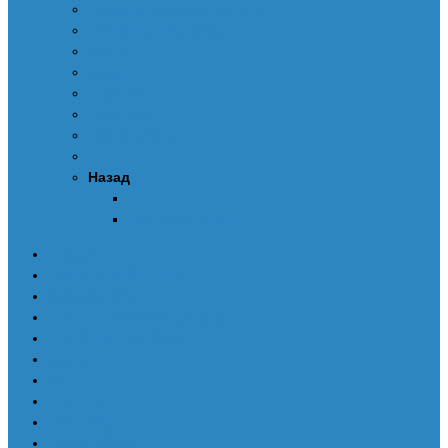
Пересчет и правка дампов
ОЧИСТКА SRS CRASH
FAQ-ru
Видео
Контакты
DEALERS
Купить UPA-S
Назад
Обратный звонок
Новости
ПАКЕТЫ СКРИПТОВ
Скрипты UPA
Пересчет и правка дампов
ОЧИСТКА SRS CRASH
FAQ-ru
Видео
Контакты
DEALERS
Купить UPA-S